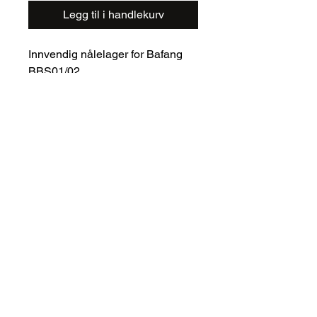
Legg til i handlekurv
Innvendig nålelager for Bafang
BBS01/02
NK17/16
Karlsenbatteriservice@gmail.com
920 70 100
Bennavegen, 7228
Melhus, Norge