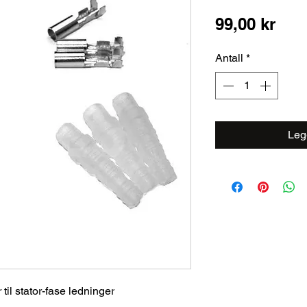
Pris
99,00 kr
Antall
*
Legg
 til stator-fase ledninger