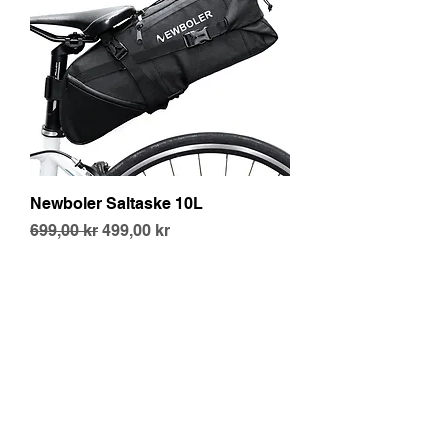
Newboler Saltaske 10L
Vanlig pris
Salgspris
699,00 kr
499,00 kr
Karlsenbatteriservice@gmail.com
920 70 100
Bennavegen, 7228
Melhus, Norge