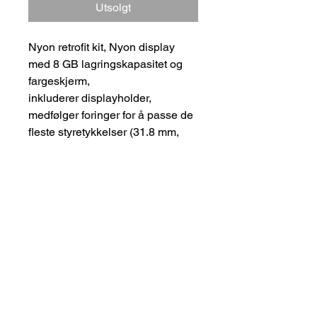
Utsolgt
Nyon retrofit kit, Nyon display
med 8 GB lagringskapasitet og
fargeskjerm,
inkluderer displayholder,
medfølger foringer for å passe de
fleste styretykkelser (31.8 mm,
25.4 mm, 22.2 mm)
Bestillingsvare! Send oss en e-
post for bestilling og leveringstid.
Karlsenbatteriservice@gmail.com